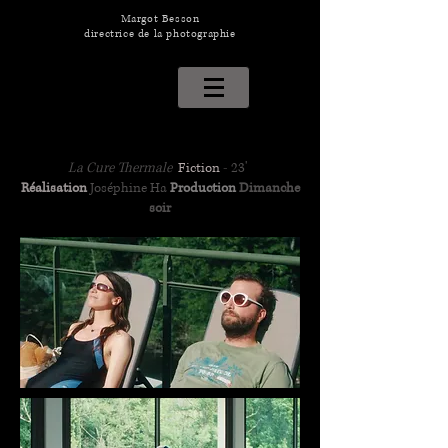
Margot Besson
directrice de la photographie
La Cure Thermale
Fiction
-
23'
Réalisation
Joséphine Ha​
Production
Dimanche
soir