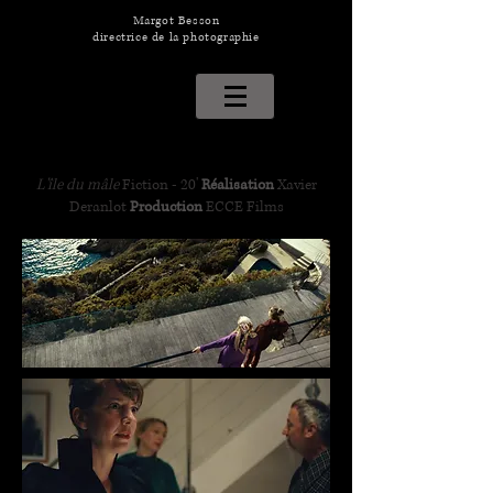
Margot Besson
directrice de la photographie
L'île du mâle
Fiction - 20'
Réalisation
Xavier
Deranlot
​
Production
ECCE Films