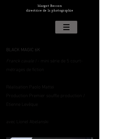
Margot Besson
directrice de la photographie
BLACK MAGIC 6K
Franck cavale !
- mini série de 5 court-
métrages de fiction
Réalisation Paolo Mattei
Production Premier souffle production /
Etienne Levêque
avec Lionel Abelanski